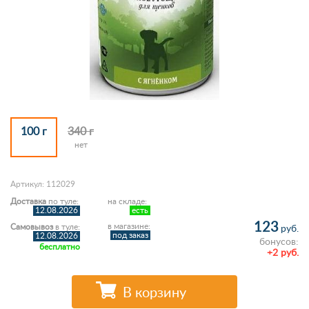
100 г
340 г
нет
Артикул: 112029
Доставка
по туле:
на складе:
12.08.2026
есть
123
в магазине:
Самовывоз
в туле:
руб.
под заказ
12.08.2026
бонусов:
бесплатно
+2 руб.
В корзину