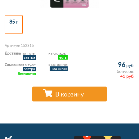
85 г
Артикул: 152316
Доставка
по туле:
на складе:
завтра
есть
96
в магазине:
Самовывоз
в туле:
руб.
под заказ
завтра
бонусов:
бесплатно
+1 руб.
В корзину