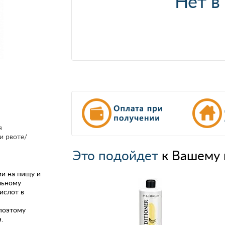
Нет в
я
и рвоте/
Это подойдет
к Вашему 
ии на пищу и
льному
ислот в
 поэтому
.