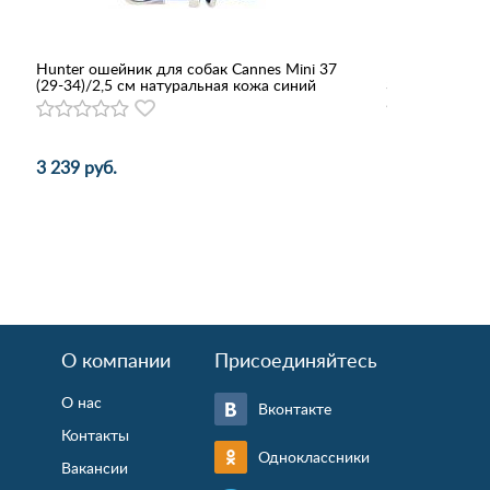
Hunter ошейник для собак Cannes Mini 37
Dogman Сумка
(29-34)/2,5 см натуральная кожа синий
35*22*23см
3 239 руб.
1 446 руб.
О компании
Присоединяйтесь
О нас
Вконтакте
Контакты
Одноклассники
Вакансии