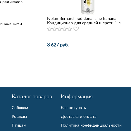
х радикалов
.
Iv San Bernard Traditional Line Banana
Кондиционер для средней шерсти 1 л
ыми кожными
а пищу и ее
 компоненты
3 627 руб.
лениями).
Каталог товаров
Информация
Собакам
Как покупать
еты.
Кошкам
Доставка и оплата
Птицам
Политика конфиденциальности