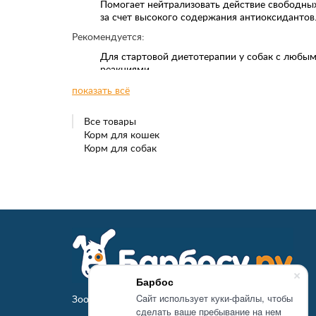
Помогает нейтрализовать действие свободны
за счет высокого содержания антиоксидантов
Рекомендуется:
Для стартовой диетотерапии у собак с люб
реакциями.
При атопическом, или связанном с реакцией н
показать всё
компоненты, кожном зуде.
При неблагоприятных реакциях на пищу и ее
(с кожными или желудочно-кишечными прояв
Все товары
При кожном лейшманиозе.
Корм для кошек
В качестве элиминационной диеты.
Корм для собак
Противопоказания:
Щенки
Беременные и кормящие суки
Кошки
Использование в качестве элеминационной ди
Барбос
Caйт иcпoльзуeт куки-фaйлы, чтoбы
Зоомагазин Барбосу.ру - товары для животных
cдeлaть вaшe пpeбывaниe нa нeм