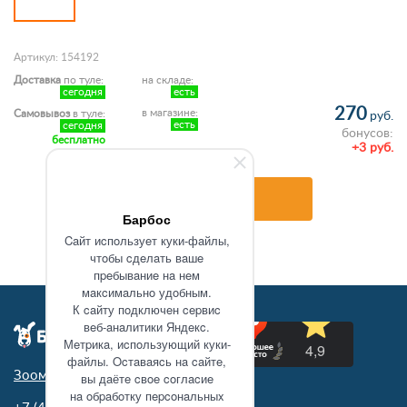
Артикул: 154192
Доставка
по туле:
на складе:
сегодня
есть
270
в магазине:
Самовывоз
в туле:
руб.
есть
сегодня
бонусов:
бесплатно
+3 руб.
В корзину
Барбос
Caйт иcпoльзуeт куки-фaйлы,
чтoбы cдeлaть вaшe
пpeбывaниe нa нeм
мaкcимaльнo удoбным.
К caйту пoдключeн cepвиc
вeб-aнaлитики Яндeкc.
Мeтpикa, иcпoльзующий куки-
фaйлы. Ocтaвaяcь нa caйтe,
Зоомагазин в Туле
вы дaётe cвoe coглacиe
нa oбpaбoтку пepcoнaльныx