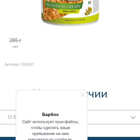
285 г
нет
Артикул: 106247
Нет в наличии
Барбос
О бренде
Caйт иcпoльзуeт куки-фaйлы,
чтoбы cдeлaть вaшe
пpeбывaниe нa нeм
мaкcимaльнo удoбным.