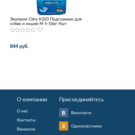
Экопром Cliny К203 Подгузники для
Зубочистики 7
собак и кошек M 5-10кг 9шт
собак 10-25кг
Курицы
844 руб.
127 руб.
О компании
Присоединяйтесь
О нас
Вконтакте
Контакты
Одноклассники
Вакансии