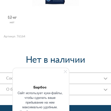
12 кг
нет
Артикул: 76164
Нет в наличии
Состав
Барбос
О бренде
Caйт иcпoльзуeт куки-фaйлы,
чтoбы cдeлaть вaшe
пpeбывaниe нa нeм
мaкcимaльнo удoбным.