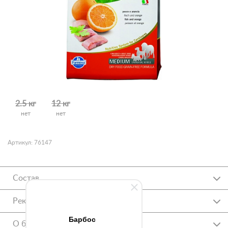
2.5 кг
12 кг
нет
нет
Артикул: 76147
Состав
Рекомендации
Барбос
О бренде