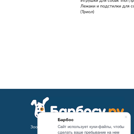
Игрушки для собак Triol (Т
Лежаки и подстилки для соб
(Триол)
Барбос
Caйт иcпoльзуeт куки-фaйлы, чтoбы
Зоомагазин Барбосу.ру - товары для животных
cдeлaть вaшe пpeбывaниe нa нeм