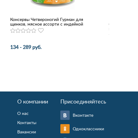
Консервы Четвероногий Гурман для
Hunter ошейни
щенков, мясное ассорти с индейкой
(40-55 см) не
застежкой би
134 - 289 руб.
1 615 руб.
О компании
Присоединяйтесь
О нас
Вконтакте
Контакты
Одноклассники
Вакансии