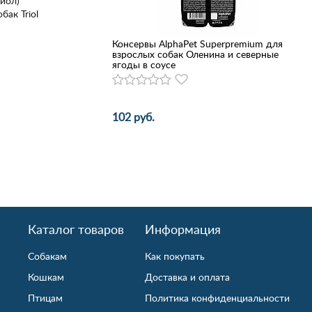
риол)
ак Triol
Консервы AlphaPet Superpremium для
взрослых собак Оленина и северные
ягоды в соусе
102 руб.
Каталог товаров
Информация
Собакам
Как покупать
Кошкам
Доставка и оплата
Птицам
Политика конфиденциальности