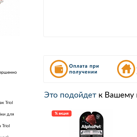
вершенно
Это подойдет
к Вашему 
к Triol
% акция
йки для
Triol