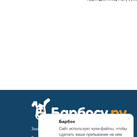
Барбос
Caйт иcпoльзуeт куки-фaйлы, чтoбы
Зоомагазин Барбосу.ру - товары для животных
cдeлaть вaшe пpeбывaниe нa нeм