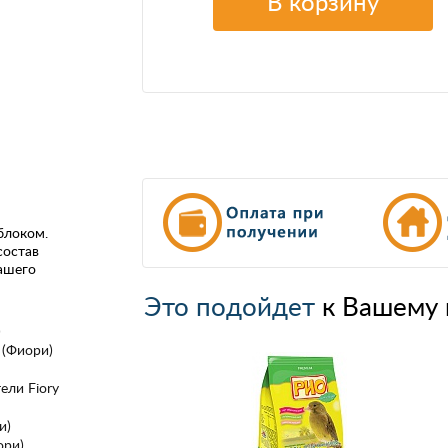
В корзину
яблоком.
состав
ашего
Это подойдет
к Вашему 
)
 (Фиори)
ели Fiory
и)
ори)