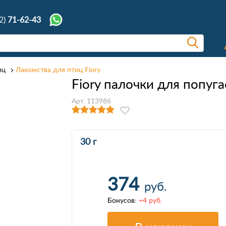
2)
71-62-43
иц
Лакомства для птиц Fiory
Fiory палочки для попуга
Арт. 113986
30 г
374
руб.
Бонусов:
+4 руб.