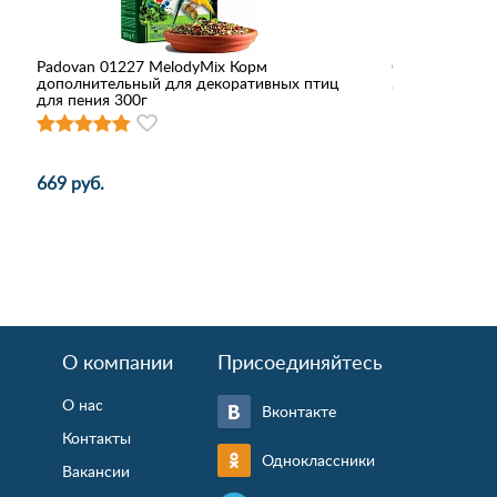
Padovan 01227 MelodyMix Корм
Сухой корм Ве
дополнительный для декоративных птиц
для пения 300г
192 руб.
669 руб.
О компании
Присоединяйтесь
О нас
Вконтакте
Контакты
Одноклассники
Вакансии