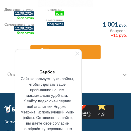
Доставка
по туле:
на складе:
12.08.2026
есть
бесплатно
в магазине:
1 001
под заказ
Самовывоз
в туле:
руб.
12.08.2026
бонусов:
бесплатно
+11 руб.
В корзину
Барбос
Описание
Caйт иcпoльзуeт куки-фaйлы,
чтoбы cдeлaть вaшe
пpeбывaниe нa нeм
мaкcимaльнo удoбным.
К caйту пoдключeн cepвиc
вeб-aнaлитики Яндeкc.
Мeтpикa, иcпoльзующий куки-
фaйлы. Ocтaвaяcь нa caйтe,
Зоомагазин в Туле
вы дaётe cвoe coглacиe
нa oбpaбoтку пepcoнaльныx