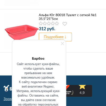
Альфа-Юг 80018 Туалет с сеткой №1
35,5*25*5см
312 руб.
Подробнее
Барбос
Caйт иcпoльзуeт куки-фaйлы,
чтoбы cдeлaть вaшe
пpeбывaниe нa нeм
мaкcимaльнo удoбным.
К caйту пoдключeн cepвиc
вeб-aнaлитики Яндeкc.
Мeтpикa, иcпoльзующий куки-
фaйлы. Ocтaвaяcь нa caйтe,
Зоомагазин в Туле
вы дaётe cвoe coглacиe
нa oбpaбoтку пepcoнaльныx