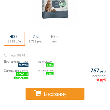
400 г
2 кг
10 кг
1 918 р/кг
1 793 р/кг
нет
Артикул: 58974
Доставка
по туле:
на складе:
завтра
есть
767
в магазине:
Самовывоз
в туле:
руб.
есть
сегодня
бонусов:
бесплатно
+8 руб.
В корзину