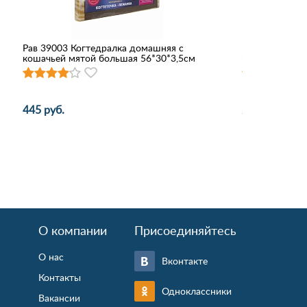
Рав 39003 Когтедралка домашняя с
Наполнитель 
кошачьей мятой большая 56*30*3,5см
впитывающий
445 руб.
220 - 662 руб
О компании
Присоединяйтесь
О нас
Вконтакте
Контакты
Одноклассники
Вакансии