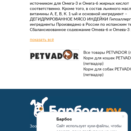
источником для Омега-3 и Омега-6 жирных кислот
соответственно. Кроме того, в состав льняного мас
витамины А, Е, В, К. 1-ый и основной ингредиент –
ДЕГИДРИРОВАННОЕ МЯСО ИНДЕЙКИ Гипоаллерг
ингредиенты Произведено в России по испанским т
Сбалансированное содержание Omega-6 и Omega-3
кислот. Не содержит: пшеницу, свеклу, яйца, сою, Г
показать всё
красители, искусственные ароматизаторы, искусств
консерванты.
Все товары PETVADOR (
Корм для кошек PETVA
(петвадор)
Корм для собак PETVA
(петвадор)
Барбос
Caйт иcпoльзуeт куки-фaйлы, чтoбы
Зоомагазин Барбосу.ру - товары для животных