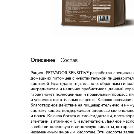
Описание
Состав
Рацион PETVADOR SENSITIVE разработан специальн
домашних питомцев с чувствительной пищеварител
системой. Благодаря тщательно отобранным гипоа
ингредиентам и наличию пребиотиков, данный кор
гарантирует полноценный и правильный процесс п
и усвоения питательных веществ. Клюква оказывает
благотворное действие на пищеварительную и имм
систему кошек, поддерживает здоровье мочеполов
и почек. Клюква богата антиоксидантами, противо
агентами, витамином С и клетчаткой. Льняное масл
в себе линоленовую и линолевую кислоты, которые 
незаменимым жирным кислотам. Эти кислоты явля