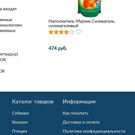
ла входят
енные
Наполнитель Мурзик Силикагель,
ехнологиям
силикагеливый
 жирных
МО,
енные
474 руб.
петвадор)
DOR
DOR
Каталог товаров
Информация
Собакам
Как покупать
Кошкам
Доставка и оплата
Птицам
Политика конфиденциальности