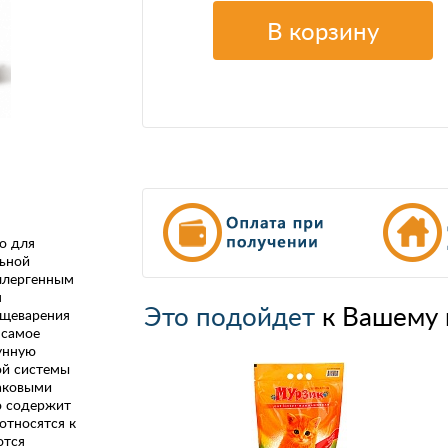
В корзину
о для
ьной
ллергенным
м
Это подойдет
к Вашему 
ищеварения
 самое
унную
ой системы
раковыми
о содержит
относятся к
ются