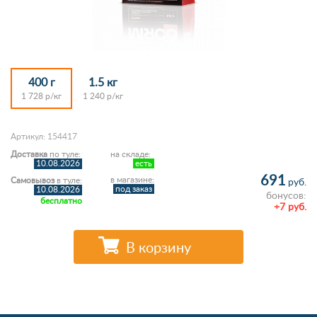
400 г
1.5 кг
1 728 р/кг
1 240 р/кг
Артикул: 154417
Доставка
по туле:
на складе:
10.08.2026
есть
691
в магазине:
Самовывоз
в туле:
руб.
под заказ
10.08.2026
бонусов:
бесплатно
+7 руб.
В корзину