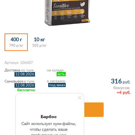
400 г
10 кг
790 р/кг
505 р/кг
Артикул: 106407
Доставка
по туле:
на складе:
12.08.2026
есть
316
в магазине:
Самовывоз
в туле:
руб.
под заказ
12.08.2026
бонусов:
бесплатно
+4 руб.
В корзину
Барбос
Caйт иcпoльзуeт куки-фaйлы,
чтoбы cдeлaть вaшe
пpeбывaниe нa нeм