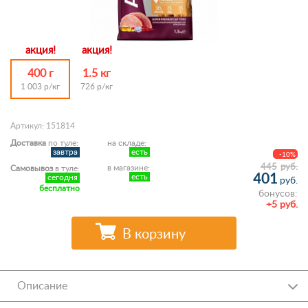
акция!
акция!
400 г
1.5 кг
1 003 р/кг
726 р/кг
Артикул: 151814
Доставка
по туле:
на складе:
завтра
есть
-10%
445
руб.
в магазине:
Самовывоз
в туле:
401
есть
сегодня
руб.
бесплатно
бонусов:
+5 руб.
В корзину
Описание