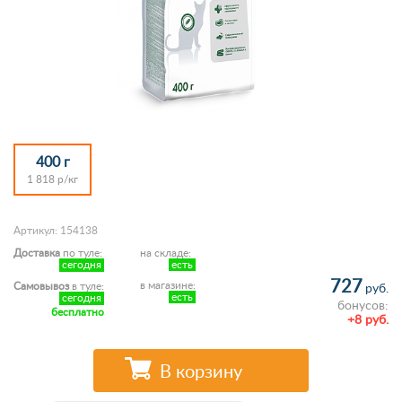
400 г
1 818 р/кг
Артикул: 154138
Доставка
по туле:
на складе:
сегодня
есть
727
в магазине:
Самовывоз
в туле:
руб.
есть
сегодня
бонусов:
бесплатно
+8 руб.
В корзину