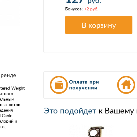
руб.
Бонусов:
+2 руб.
В корзину
бренде
tered Weight
итного
уальным
ных котов.
Это подойдет
к Вашему 
едения
 Canin
алорий и
го,