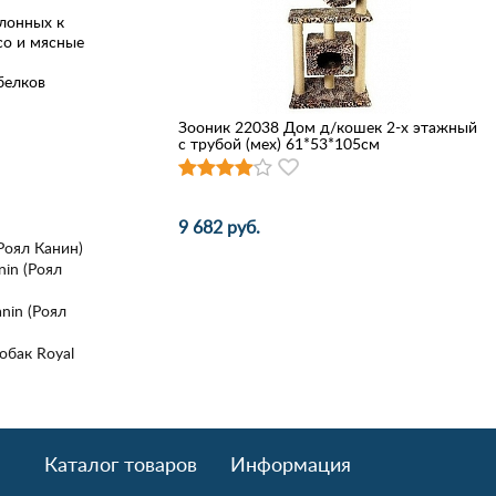
клонных к
со и мясные
белков
Зооник 22038 Дом д/кошек 2-х этажный
с трубой (мех) 61*53*105см
9 682 руб.
(Роял Канин)
nin (Роял
nin (Роял
обак Royal
Каталог товаров
Информация