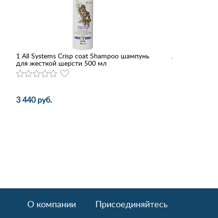
1 All Systems Crisp coat Shampoo шампунь
Айда гулять 7
для жесткой шерсти 500 мл
рулон 20шт
3 440 руб.
313 руб.
О компании
Присоединяйтесь