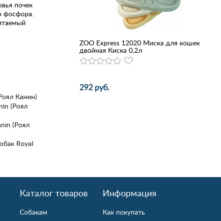
овья почек
 фосфора.
читаемый
ZOO Express 12020 Миска для кошек
двойная Киска 0,2л
292 руб.
(Роял Канин)
nin (Роял
nin (Роял
обак Royal
Каталог товаров
Информация
Собакам
Как покупать