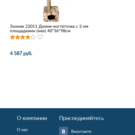
Зооник 22011 Домик-когтеточка с 2-мя
Наполнитель 
площадками (мех) 40*36*98см
впитывающий
4 587 руб.
236 руб.
О компании
Присоединяйтесь
О нас
Вконтакте