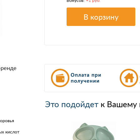
Бонусов:
+1 руб.
В корзину
бренде
Это подойдет
к Вашему 
доровья
ых кислот