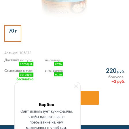
70 г
Артикул: 105873
Доставка
по туле:
на складе:
сегодня
есть
220
в магазине:
Самовывоз
в туле:
руб.
есть
сегодня
бонусов:
бесплатно
+3 руб.
В корзину
Барбос
Caйт иcпoльзуeт куки-фaйлы,
чтoбы cдeлaть вaшe
пpeбывaниe нa нeм
мaкcимaльнo удoбным.