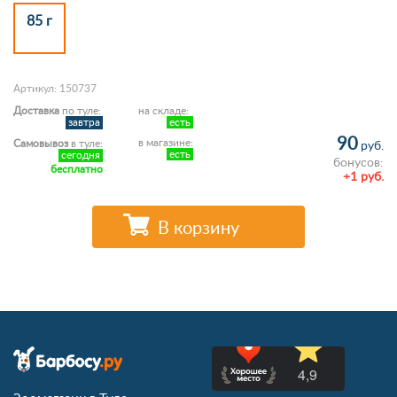
85 г
Артикул: 150737
Доставка
по туле:
на складе:
завтра
есть
90
в магазине:
Самовывоз
в туле:
руб.
есть
сегодня
бонусов:
бесплатно
+1 руб.
В корзину