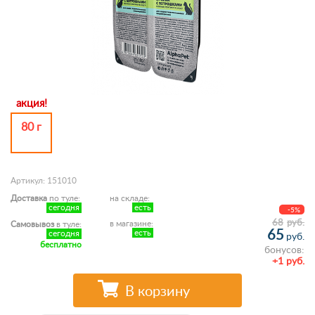
акция!
80 г
Артикул: 151010
Доставка
по туле:
на складе:
сегодня
есть
-5%
68
руб.
в магазине:
Самовывоз
в туле:
65
есть
сегодня
руб.
бесплатно
бонусов:
+1 руб.
В корзину