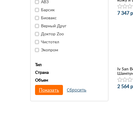
АВЗ
Барсик
7 347 р
Биовакс
Верный Друг
Доктор Zoo
Чистотел
Экопром
Тип
Iv San Be
Страна
Шампунь
Объем
2 564 р
Показать
Сбросить