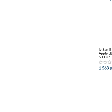
Iv San B
Apple Ш
500 мл
1 563 р