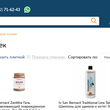
2)
71-62-43
 для кошек
ек
зать плиткой
Показать списком
Сортировать по:
Наз
ernard Zeolithe Гель
Iv San Bernard Traditional Line Tal
навливающий поврежденную
Шампунь для щенков и котят 5
шерсть Zeo Therm Gel 1 л