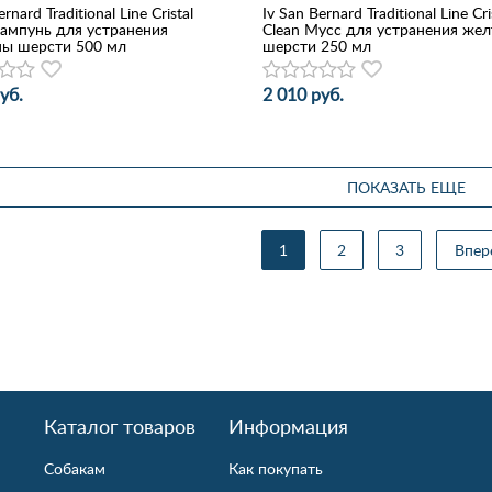
rnard Traditional Line Cristal
Iv San Bernard Traditional Line Cri
ампунь для устранения
Clean Мусс для устранения же
ы шерсти 500 мл
шерсти 250 мл
уб.
2 010 руб.
ПОКАЗАТЬ ЕЩЕ
1
2
3
Впер
Каталог товаров
Информация
Собакам
Как покупать