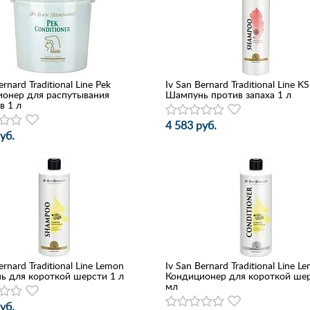
ernard Traditional Line Pek
Iv San Bernard Traditional Line KS
онер для распутывания
Шампунь против запаха 1 л
в 1 л
4 583 руб.
уб.
ernard Traditional Line Lemon
Iv San Bernard Traditional Line L
 для короткой шерсти 1 л
Кондиционер для короткой ше
мл
уб.