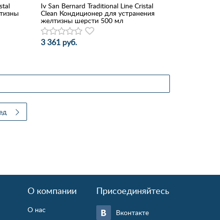
stal
Iv San Bernard Traditional Line Cristal
лтизны
Clean Кондиционер для устранения
желтизны шерсти 500 мл
3 361 руб.
ед
О компании
Присоединяйтесь
О нас
Вконтакте