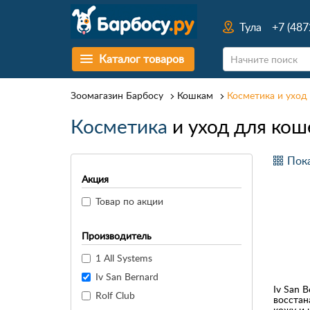
Тула
+7 (487
Каталог товаров
Зоомагазин Барбосу
Кошкам
Косметика и уход
Косметика
и уход для кош
Пока
Акция
Товар по акции
Производитель
1 All Systems
Iv San Bernard
Iv San B
Rolf Club
восста
кожу и 