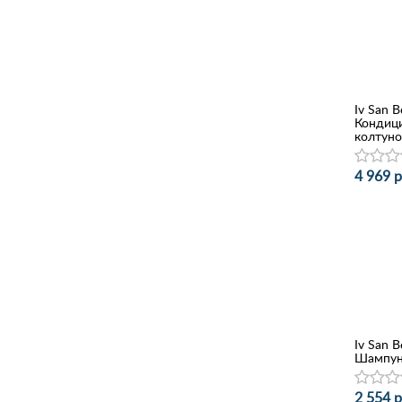
Iv San B
Кондици
колтуно
4 969 р
Iv San B
Шампунь
2 554 р