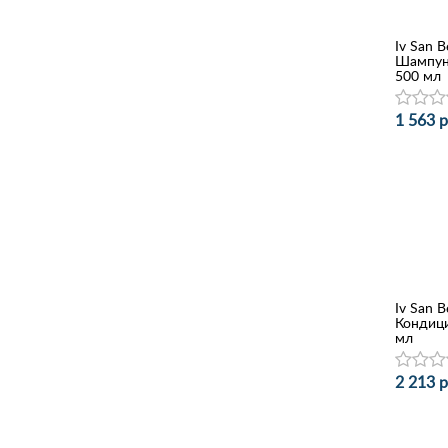
Iv San B
Шампун
500 мл
1 563 р
Iv San B
Кондици
мл
2 213 р