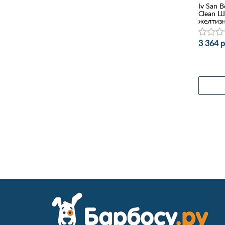
Iv San Be
Clean Ш
желтизн
3 364 р