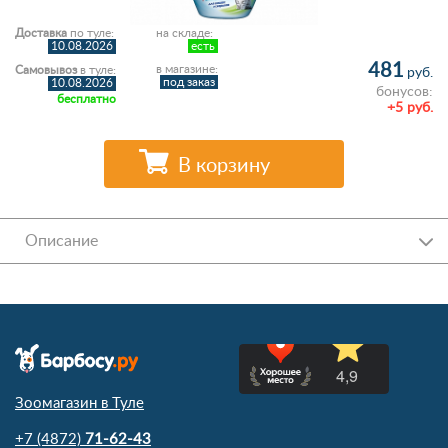
Доставка
по туле:
на складе:
10.08.2026
есть
481
в магазине:
Самовывоз
в туле:
руб.
под заказ
10.08.2026
бонусов:
бесплатно
+5 руб.
В корзину
Описание
Зоомагазин в Туле
+7 (4872)
71-62-43