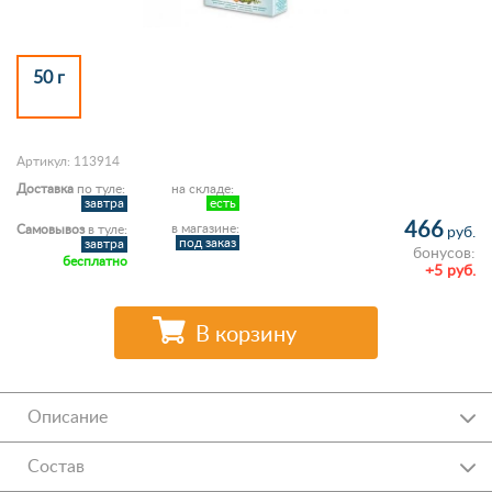
50 г
Артикул: 113914
Доставка
по туле:
на складе:
завтра
есть
466
в магазине:
Самовывоз
в туле:
руб.
под заказ
завтра
бонусов:
бесплатно
+5 руб.
В корзину
Описание
Состав