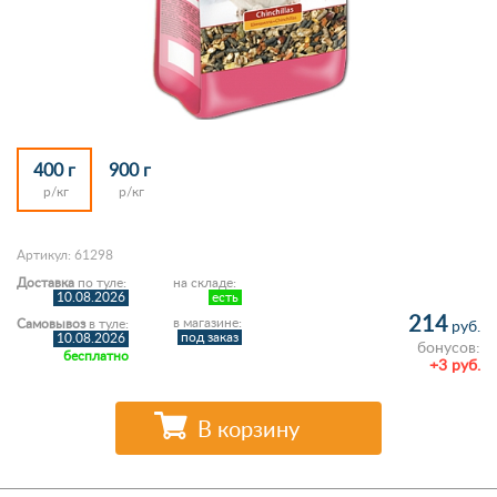
400 г
900 г
р/кг
р/кг
Артикул: 61298
Доставка
по туле:
на складе:
10.08.2026
есть
214
в магазине:
Самовывоз
в туле:
руб.
под заказ
10.08.2026
бонусов:
бесплатно
+3 руб.
В корзину