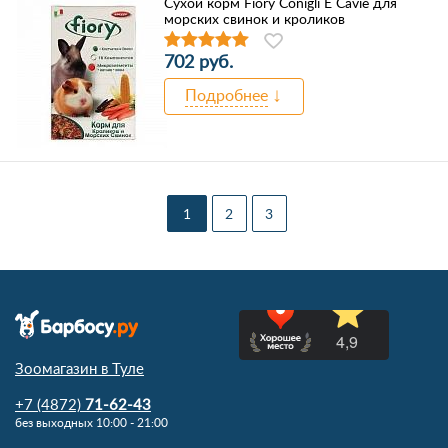
Сухой корм Fiory Conigli E Cavie для
морских свинок и кроликов
702 руб.
Подробнее
1
2
3
Зоомагазин в Туле
+7 (4872)
71-62-43
без выходных 10:00 - 21:00