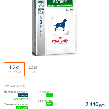
1.5 кг
12 кг
1 627 р/кг
нет
Артикул: 57585
Доставка
по туле:
на складе:
завтра
есть
бесплатно
в магазине:
2 440
есть
Самовывоз
в туле:
руб.
сегодня