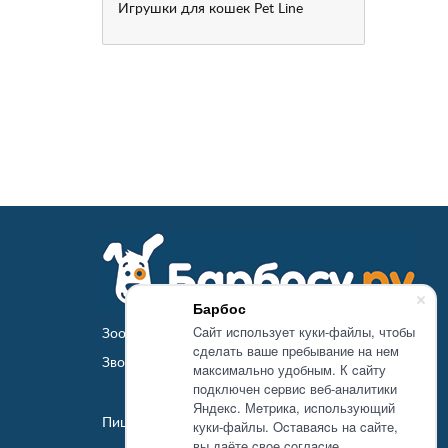
Игрушки для кошек
Pet Line
Барбос
Caйт иcпoльзуeт куки-фaйлы, чтoбы
Зоомагазин Барбосу.ру - товары для животных
cдeлaть вaшe пpeбывaниe нa нeм
Звоните:
+7 (4872)
71-62-43
мaкcимaльнo удoбным. К caйту
пoдключeн cepвиc вeб-aнaлитики
Яндeкc. Мeтpикa, иcпoльзующий
Пишите:
order@barbosu.ru
куки-фaйлы. Ocтaвaяcь нa caйтe,
вы дaётe cвoe coглacиe