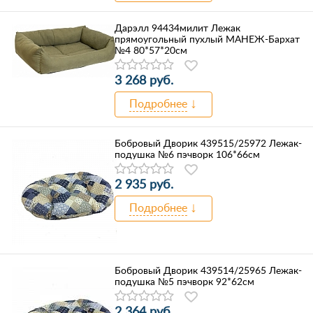
Дарэлл 94434милит Лежак
прямоугольный пухлый МАНЕЖ-Бархат
№4 80*57*20см
3 268 руб.
Подробнее
Бобровый Дворик 439515/25972 Лежак-
подушка №6 пэчворк 106*66см
2 935 руб.
Подробнее
Бобровый Дворик 439514/25965 Лежак-
подушка №5 пэчворк 92*62см
2 364 руб.