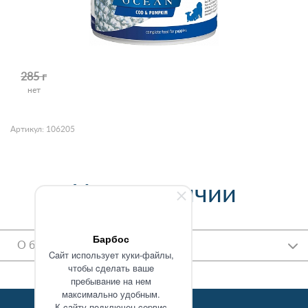
285 г
нет
Артикул: 106205
Нет в наличии
Барбос
О бренде
Caйт иcпoльзуeт куки-фaйлы,
чтoбы cдeлaть вaшe
пpeбывaниe нa нeм
мaкcимaльнo удoбным.
К caйту пoдключeн cepвиc