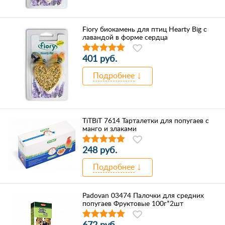
Fiory биокамень для птиц Hearty Big с
лавандой в форме сердца
401 руб.
Подробнее
TiTBiT 7614 Тарталетки для попугаев с
манго и злаками
248 руб.
Подробнее
Padovan 03474 Палочки для средних
попугаев Фруктовые 100г*2шт
672 руб.