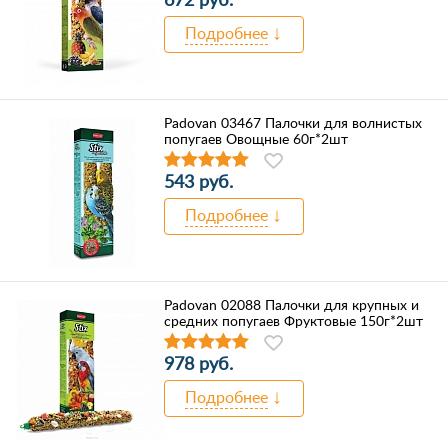
Подробнее
Padovan 03467 Палочки для волнистых
попугаев Овощные 60г*2шт
543 руб.
Подробнее
Padovan 02088 Палочки для крупных и
средних попугаев Фруктовые 150г*2шт
978 руб.
Подробнее