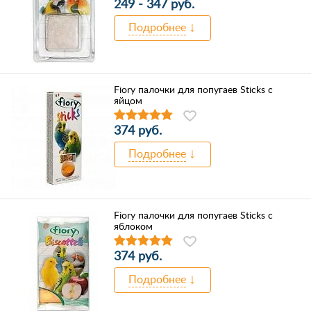
249 - 347 руб.
Подробнее
Fiory палочки для попугаев Sticks с
яйцом
374 руб.
Подробнее
Fiory палочки для попугаев Sticks с
яблоком
374 руб.
Подробнее