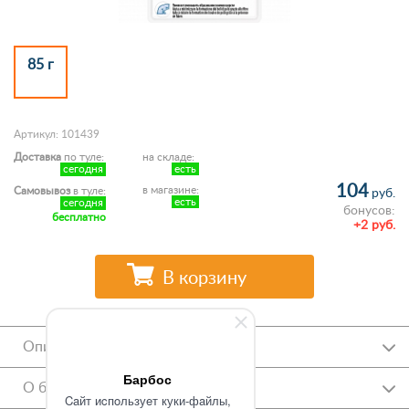
85 г
Артикул: 101439
Доставка
по туле:
на складе:
сегодня
есть
104
в магазине:
Самовывоз
в туле:
руб.
есть
сегодня
бонусов:
бесплатно
+2 руб.
В корзину
Описание
Барбос
О бренде
Caйт иcпoльзуeт куки-фaйлы,